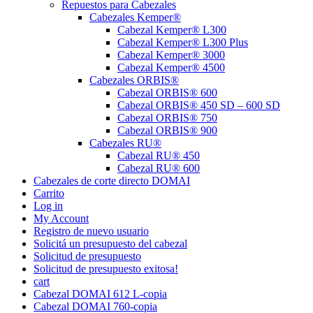
Repuestos para Cabezales
Cabezales Kemper®
Cabezal Kemper® L300
Cabezal Kemper® L300 Plus
Cabezal Kemper® 3000
Cabezal Kemper® 4500
Cabezales ORBIS®
Cabezal ORBIS® 600
Cabezal ORBIS® 450 SD – 600 SD
Cabezal ORBIS® 750
Cabezal ORBIS® 900
Cabezales RU®
Cabezal RU® 450
Cabezal RU® 600
Cabezales de corte directo DOMAI
Carrito
Log in
My Account
Registro de nuevo usuario
Solicitá un presupuesto del cabezal
Solicitud de presupuesto
Solicitud de presupuesto exitosa!
cart
Cabezal DOMAI 612 L-copia
Cabezal DOMAI 760-copia