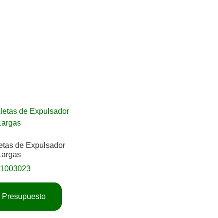
etas de Expulsador
Largas
01003023
ar Presupuesto