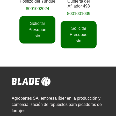
Postizo del Yunque
Cubierta del
Afilador 498
8001002024
8001001039
Solicitar
Solicitar
Presupue
Presupue
sto
sto
Agropartes SA, empresa líder en la producción y
comercialización de repuestos para picadoras de
forrajes.