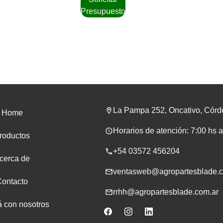
Presupuesto
La Pampa 252, Oncativo, Cór
Home
Horarios de atención: 7:00 hs 
roductos
+54 03572 456204
cerca de
ventasweb@agropartesblade.c
Contacto
rrhh@agropartesblade.com.ar
á con nosotros