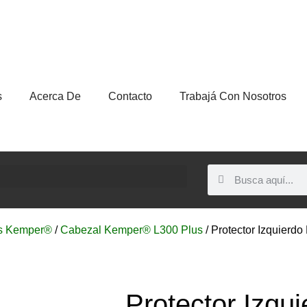
s
Acerca De
Contacto
Trabajá Con Nosotros
s Kemper®
/
Cabezal Kemper® L300 Plus
/ Protector Izquierdo
Protector Izqu