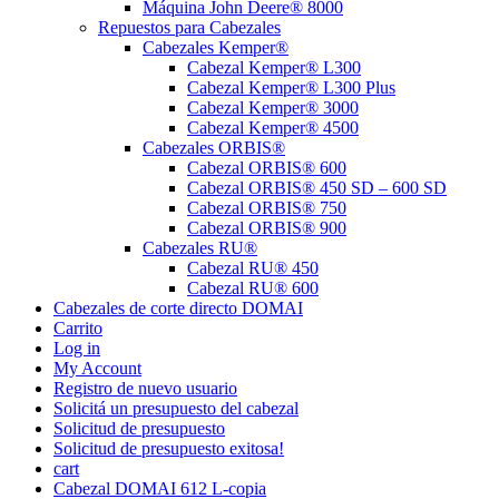
Máquina John Deere® 8000
Repuestos para Cabezales
Cabezales Kemper®
Cabezal Kemper® L300
Cabezal Kemper® L300 Plus
Cabezal Kemper® 3000
Cabezal Kemper® 4500
Cabezales ORBIS®
Cabezal ORBIS® 600
Cabezal ORBIS® 450 SD – 600 SD
Cabezal ORBIS® 750
Cabezal ORBIS® 900
Cabezales RU®
Cabezal RU® 450
Cabezal RU® 600
Cabezales de corte directo DOMAI
Carrito
Log in
My Account
Registro de nuevo usuario
Solicitá un presupuesto del cabezal
Solicitud de presupuesto
Solicitud de presupuesto exitosa!
cart
Cabezal DOMAI 612 L-copia