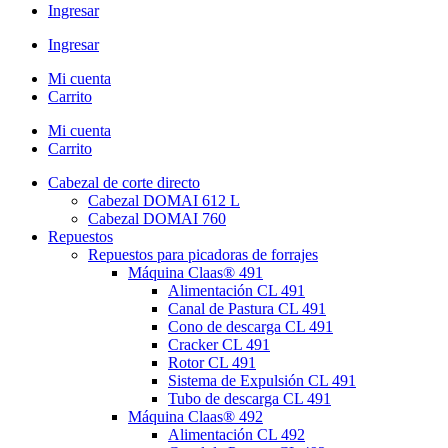
Ingresar
Ingresar
Mi cuenta
Carrito
Mi cuenta
Carrito
Cabezal de corte directo
Cabezal DOMAI 612 L
Cabezal DOMAI 760
Repuestos
Repuestos para picadoras de forrajes
Máquina Claas® 491
Alimentación CL 491
Canal de Pastura CL 491
Cono de descarga CL 491
Cracker CL 491
Rotor CL 491
Sistema de Expulsión CL 491
Tubo de descarga CL 491
Máquina Claas® 492
Alimentación CL 492