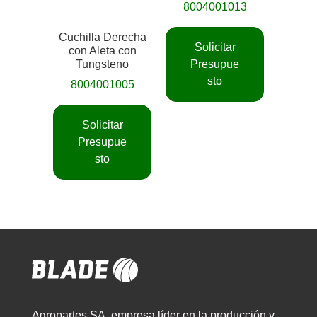
8004001013
Cuchilla Derecha
Solicitar
con Aleta con
Tungsteno
Presupue
sto
8004001005
Solicitar
Presupue
sto
Agropartes SA, empresa líder en la producción y