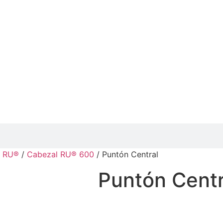
s RU®
/
Cabezal RU® 600
/ Puntón Central
Puntón Centr