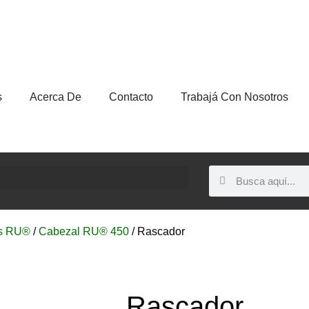
s
Acerca De
Contacto
Trabajá Con Nosotros
s RU®
/
Cabezal RU® 450
/ Rascador
Rascador